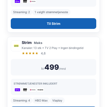
Streaming: 2
1 valgfri strømmetjeneste
Til Strim
Strim
Maks
Kanaler: 13 stk • TV 2 Play • Ingen bindingstid
★★★★★
4,6
499
kr
/mnd
STRØMMETJENESTER INKLUDERT
Streaming: 4
HBO Max
Viaplay