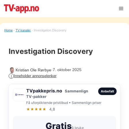
Hopp
Me
til
innhold
Home
-
TV kanaler
-
Investigation Discovery
Investigation Discovery
·
7. oktober 2025
Kristian Ole Rørbye
Inneholder annonselenker
i
TVpakkepris.no
Sammenlign
Anbefalt
TV-pakker
Få uforpliktende pristilbud • Sammenlign priser
★★★★★
4,8
Gratis
å bruke