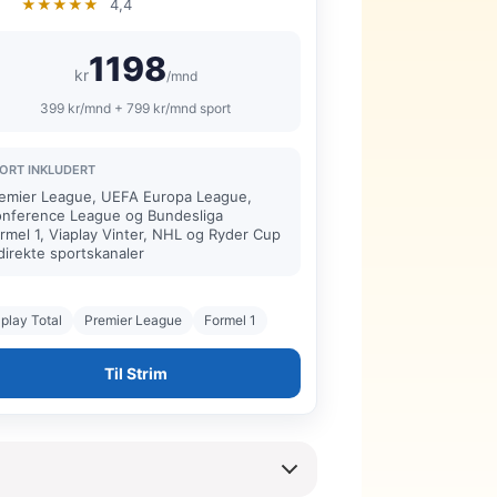
★★★★★
4,4
1198
kr
/mnd
399 kr/mnd + 799 kr/mnd sport
ORT INKLUDERT
emier League, UEFA Europa League,
nference League og Bundesliga
rmel 1, Viaplay Vinter, NHL og Ryder Cup
direkte sportskanaler
play Total
Premier League
Formel 1
Til Strim