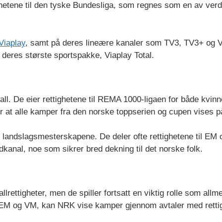
tighetene til den tyske Bundesliga, som regnes som en av ve
Viaplay
, samt på deres lineære kanaler som TV3, TV3+ og V 
 deres største sportspakke, Viaplay Total.
ll. De eier rettighetene til REMA 1000-ligaen for både kvin
 at alle kamper fra den norske toppserien og cupen vises 
nder landslagsmesterskapene. De deler ofte rettighetene til 
nal, noe som sikrer bred dekning til det norske folk.
lrettigheter, men de spiller fortsatt en viktig rolle som all
M og VM, kan NRK vise kamper gjennom avtaler med rettigh