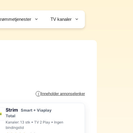
trømmetjenester
TV kanaler
Inneholder annonselenker
i
Strim
Smart + Viaplay
Total
Kanaler: 13 stk • TV 2 Play • Ingen
bindingstid