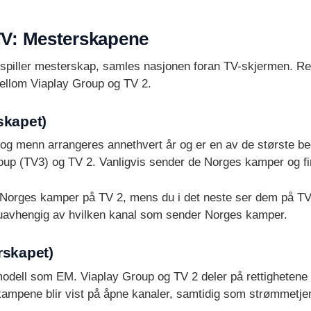
TV: Mesterskapene
spiller mesterskap, samles nasjonen foran TV-skjermen. Rett
mellom Viaplay Group og TV 2.
skapet)
og menn arrangeres annethvert år og er en av de største be
oup (TV3) og TV 2. Vanligvis sender de Norges kamper og f
er Norges kamper på TV 2, mens du i det neste ser dem på T
, uavhengig av hvilken kanal som sender Norges kamper.
rskapet)
dell som EM. Viaplay Group og TV 2 deler på rettighetene 
mpene blir vist på åpne kanaler, samtidig som strømmetjenest