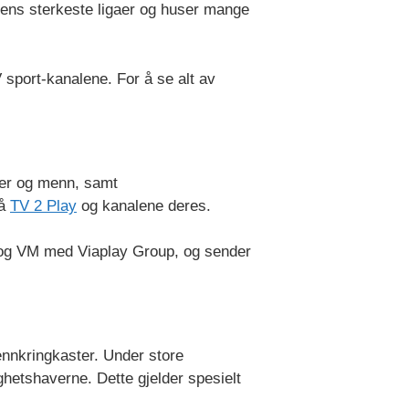
rdens sterkeste ligaer og huser mange
sport-kanalene. For å se alt av
ner og menn, samt
på
TV 2 Play
og kanalene deres.
EM og VM med Viaplay Group, og sender
mennkringkaster. Under store
etshaverne. Dette gjelder spesielt