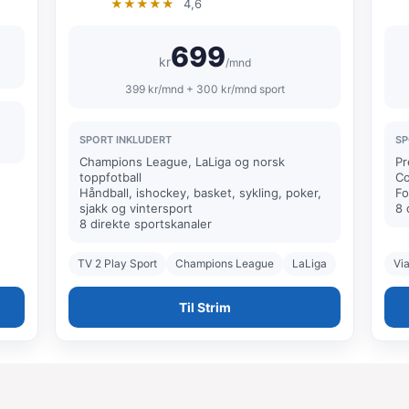
★★★★★
4,6
699
kr
/mnd
399 kr/mnd + 300 kr/mnd sport
SPORT INKLUDERT
SP
Champions League, LaLiga og norsk
Pr
toppfotball
Co
Håndball, ishockey, basket, sykling, poker,
Fo
sjakk og vintersport
8 
8 direkte sportskanaler
TV 2 Play Sport
Champions League
LaLiga
Via
Til Strim