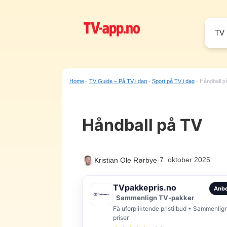
Hopp
til
innhold
TV 
Home
-
TV Guide – På TV i dag
-
Sport på TV i dag
-
Håndball p
Håndball på TV
·
7. oktober 2025
Kristian Ole Rørbye
TVpakkepris.no
Anbe
Sammenlign TV-pakker
Få uforpliktende pristilbud • Sammenlig
priser