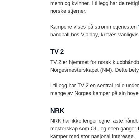
menn og kvinner. I tillegg har de ret
norske stjerner.
Kampene vises på strømmetjenesten
håndball hos Viaplay, kreves vanligvis
TV 2
TV 2 er hjemmet for norsk klubbhåndba
Norgesmesterskapet (NM). Dette betyr
I tillegg har TV 2 en sentral rolle u
mange av Norges kamper på sin hovedka
NRK
NRK har ikke lenger egne faste håndbal
mesterskap som OL, og noen ganger E
kamper med stor nasjonal interesse.