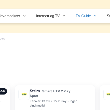
leverandører
Internett og TV
TV Guide
S
å TV
Strim
Smart + TV 2 Play
falt
Sport
n
Kanaler: 13 stk • TV 2 Play • Ingen
bindingstid