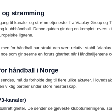
TV og strømming
lgang til kanaler og strømmetjenester fra Viaplay Group og T
og klubbhåndball. Denne guiden gir deg en komplett oversikt
europeiske ligaene.
 men for håndball har strukturen vært relativt stabil. Viapla
 noe som gir seerne en forutsigbarhet når Håndballjentene o
or håndball i Norge
som sendes, må du forholde deg til flere ulike aktører. Hoved
n viktig partner under store mesterskap.
V3-kanaler)
dballrettigheter. De sender de gjeveste klubbturneringene,