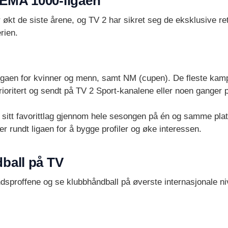
REMA 1000-ligaen
 økt de siste årene, og TV 2 har sikret seg de eksklusive re
rien.
ligaen for kvinner og menn, samt NM (cupen). De fleste kam
 prioritert og sendt på TV 2 Sport-kanalene eller noen gange
e sitt favorittlag gjennom hele sesongen på én og samme pla
rundt ligaen for å bygge profiler og øke interessen.
dball på TV
ndsproffene og se klubbhåndball på øverste internasjonale n