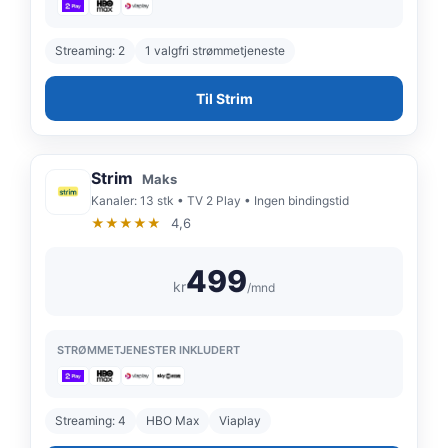
Streaming: 2
1 valgfri strømmetjeneste
Til Strim
Strim
Maks
Kanaler: 13 stk • TV 2 Play • Ingen bindingstid
★★★★★
4,6
499
kr
/mnd
STRØMMETJENESTER INKLUDERT
Streaming: 4
HBO Max
Viaplay