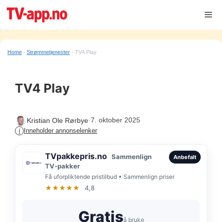
Hopp
Me
til
innhold
Home
-
Strømmetjenester
-
TV4 Play
TV4 Play
·
7. oktober 2025
Kristian Ole Rørbye
Inneholder annonselenker
i
TVpakkepris.no
Sammenlign
Anbefalt
TV-pakker
Få uforpliktende pristilbud • Sammenlign priser
★★★★★
4,8
Gratis
å bruke