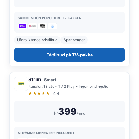
SAMMENLIGN POPULÆRE TV-PAKKER
Uforpliktende pristilbud
Spar penger
Få tilbud på TV-pakke
Strim
Smart
Kanaler: 13 stk • TV 2 Play • Ingen bindingstid
★★★★★
4,4
399
kr
/mnd
STRØMMETJENESTER INKLUDERT