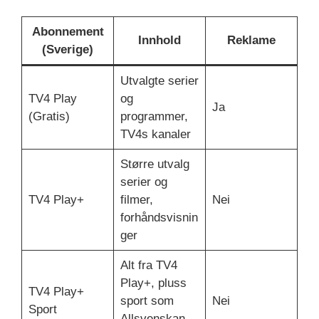
Abonnement
Innhold
Reklame
(Sverige)
Utvalgte serier
TV4 Play
og
Ja
(Gratis)
programmer,
TV4s kanaler
Større utvalg
serier og
TV4 Play+
filmer,
Nei
forhåndsvisnin
ger
Alt fra TV4
Play+, pluss
TV4 Play+
sport som
Nei
Sport
Allsvenskan,