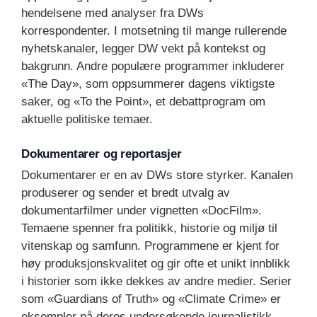
hendelsene med analyser fra DWs
korrespondenter. I motsetning til mange rullerende
nyhetskanaler, legger DW vekt på kontekst og
bakgrunn. Andre populære programmer inkluderer
«The Day», som oppsummerer dagens viktigste
saker, og «To the Point», et debattprogram om
aktuelle politiske temaer.
Dokumentarer og reportasjer
Dokumentarer er en av DWs store styrker. Kanalen
produserer og sender et bredt utvalg av
dokumentarfilmer under vignetten «DocFilm».
Temaene spenner fra politikk, historie og miljø til
vitenskap og samfunn. Programmene er kjent for
høy produksjonskvalitet og gir ofte et unikt innblikk
i historier som ikke dekkes av andre medier. Serier
som «Guardians of Truth» og «Climate Crime» er
eksempler på deres undersøkende journalistikk.