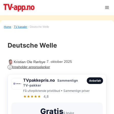
Hopp
Me
til
innhold
Home
-
TV kanaler
-
Deutsche Welle
Deutsche Welle
·
7. oktober 2025
Kristian Ole Rørbye
Inneholder annonselenker
i
TVpakkepris.no
Sammenlign
Anbefalt
TV-pakker
Få uforpliktende pristilbud • Sammenlign priser
★★★★★
4,8
Gratis
å bruke