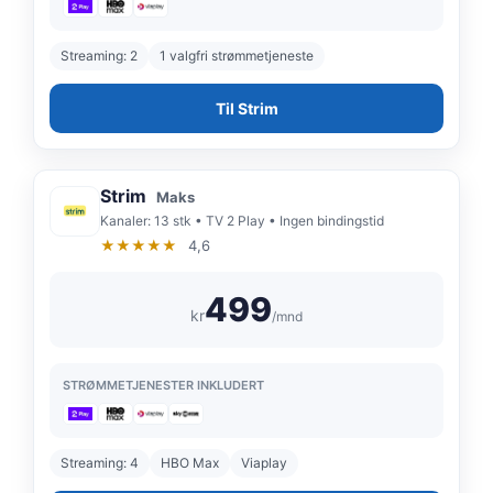
Streaming: 2
1 valgfri strømmetjeneste
Til Strim
Strim
Maks
Kanaler: 13 stk • TV 2 Play • Ingen bindingstid
★★★★★
4,6
499
kr
/mnd
STRØMMETJENESTER INKLUDERT
Streaming: 4
HBO Max
Viaplay