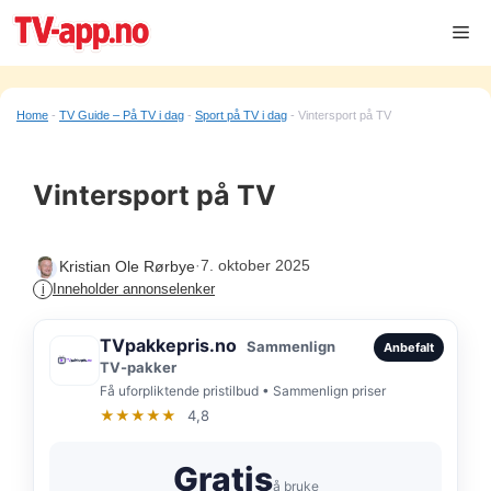
Hopp
Me
til
innhold
Home
-
TV Guide – På TV i dag
-
Sport på TV i dag
-
Vintersport på TV
Vintersport på TV
·
7. oktober 2025
Kristian Ole Rørbye
Inneholder annonselenker
i
TVpakkepris.no
Sammenlign
Anbefalt
TV-pakker
Få uforpliktende pristilbud • Sammenlign priser
★★★★★
4,8
Gratis
å bruke