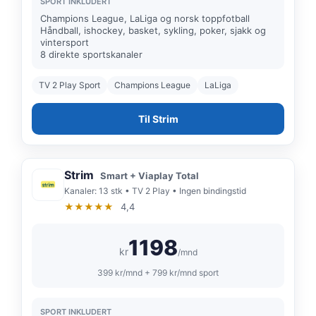
SPORT INKLUDERT
Champions League, LaLiga og norsk toppfotball
Håndball, ishockey, basket, sykling, poker, sjakk og
vintersport
8 direkte sportskanaler
TV 2 Play Sport
Champions League
LaLiga
Til Strim
Strim
Smart + Viaplay Total
Kanaler: 13 stk • TV 2 Play • Ingen bindingstid
★★★★★
4,4
1198
kr
/mnd
399 kr/mnd + 799 kr/mnd sport
SPORT INKLUDERT