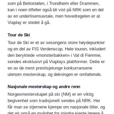
som på Beitostølen, i Trondheim eller Drammen,
kan i noen tilfeller også bli vist på NRK som en del
av en underlisensavtale, men hovedregelen er at
Viaplay er stedet å gå.
Tour de Ski
Tour de Ski er et av sesongens store høydepunkter
og en del av FIS Verdenscup. Hele touren, inkludert
den beryktede «monsterbakken» i Val di Fiemme,
sendes eksklusivt på Viaplays plattformer. Dette er
en av de mest prestisjetunge konkurransene
utenom mesterskap, og dekningen er omfattende.
Nasjonale mesterskap og andre renn
Norgesmesterskapet på ski (NM) er en viktig
begivenhet som tradisjonelt sendes på NRK. Her
får man se stjernene kjempe om nasjonale titler, og
det gir også en mulighet for mindre kjente løpere å