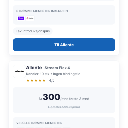
STRØMMETJENESTER INKLUDERT
Lav introduksjonspris
Til Allente
Allente
Stream Flex 4
Kanaler: 19 stk • Ingen bindingstid
★★★★★
4,5
300
kr
/mnd første 3 mnd
Deretter 599 kr/mnd
VELG 4 STRØMMETJENESTER