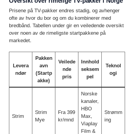
Oversikt over rimelige TV-pakker i Norge
Prisene på TV-pakker endres stadig, og avhenger
ofte av hvor du bor og om du kombinerer med
bredbånd. Tabellen under gir en veiledende oversikt
over noen av de rimeligste startpakkene på
markedet.
Pakken
Veilede
Innhold
Levera
avn
Teknol
nde
seksem
ndør
(Startp
ogi
pris
pel
akke)
Norske
kanaler,
HBO
Strim
Fra 399
Strømm
Strim
Max,
Mye
kr/mnd
ing
Viaplay
Film &