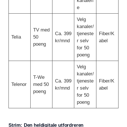
kanalen
e
Velg
kanaler/
TV med
Ca. 399
tjeneste
Fiber/K
Telia
50
kr/mnd
r selv
abel
poeng
for 50
poeng
Velg
kanaler/
T-We
Ca. 399
tjeneste
Fiber/K
Telenor
med 50
kr/mnd
r selv
abel
poeng
for 50
poeng
Strim: Den heldigitale utfordreren