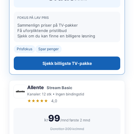
FOKUS PÅ LAV PRIS
Sammenlign priser på TV-pakker
Få uforpliktende pristilbud
Sjekk om du kan finne en billigere løsning
Prisfokus
Spar penger
Sjekk billigste TV-pakke
Allente
Stream Basic
Kanaler: 12 stk • Ingen bindingstid
★★★★★
4,0
99
kr
/mnd første 2 mnd
Deretter 399 kr/mnd