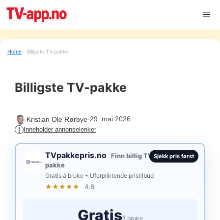
Hopp
Me
til
innhold
Home
-
Billigste TV-pakke
Billigste TV-pakke
·
29. mai 2026
Kristian Ole Rørbye
Inneholder annonselenker
i
TVpakkepris.no
Finn billig TV-
Sjekk pris først
pakke
Gratis å bruke • Uforpliktende pristilbud
★★★★★
4,8
Gratis
å bruke