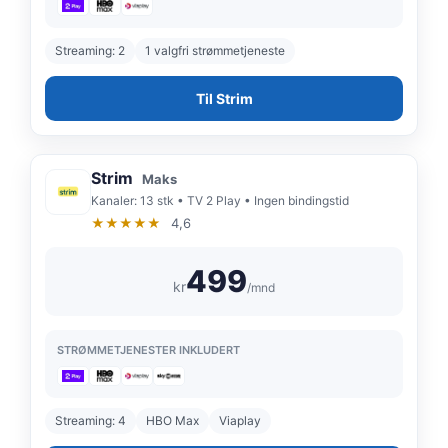
Streaming: 2
1 valgfri strømmetjeneste
Til Strim
Strim
Maks
Kanaler: 13 stk • TV 2 Play • Ingen bindingstid
★★★★★
4,6
499
kr
/mnd
STRØMMETJENESTER INKLUDERT
Streaming: 4
HBO Max
Viaplay