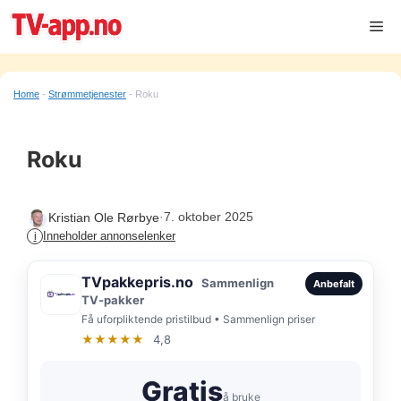
Hopp
Me
til
innhold
Home
-
Strømmetjenester
-
Roku
Roku
·
7. oktober 2025
Kristian Ole Rørbye
Inneholder annonselenker
i
TVpakkepris.no
Sammenlign
Anbefalt
TV-pakker
Få uforpliktende pristilbud • Sammenlign priser
★★★★★
4,8
Gratis
å bruke