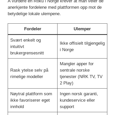
Å vurdere en Roku i Norge krever at man veier de
anerkjente fordelene med plattformen opp mot de
betydelige lokale ulempene.
Fordeler
Ulemper
Svært enkelt og
Ikke offisielt tilgjengelig
intuitivt
i Norge
brukergrensesnitt
Mangler apper for
Rask ytelse selv på
sentrale norske
rimelige modeller
tjenester (NRK TV, TV
2 Play)
Nøytral plattform som
Ingen norsk garanti,
ikke favoriserer eget
kundeservice eller
innhold
support